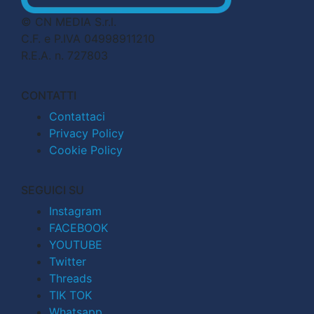
© CN MEDIA S.r.l.
C.F. e P.IVA 04998911210
R.E.A. n. 727803
CONTATTI
Contattaci
Privacy Policy
Cookie Policy
SEGUICI SU
Instagram
FACEBOOK
YOUTUBE
Twitter
Threads
TIK TOK
Whatsapp