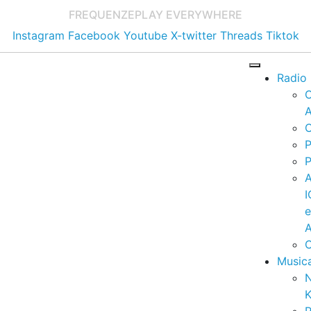
FREQUENZE
PLAY EVERYWHERE
Instagram
Facebook
Youtube
X-twitter
Threads
Tiktok
Radio
A
C
P
P
I
A
C
Music
K