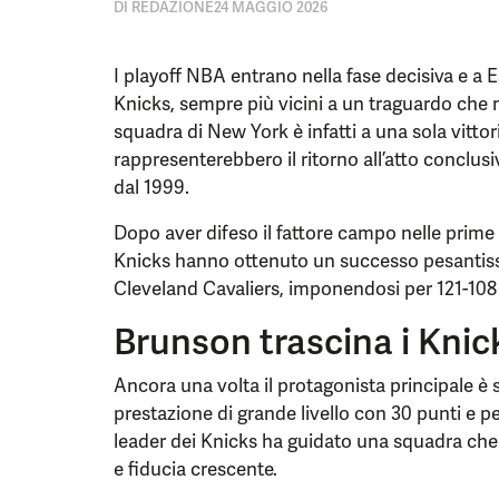
DI
REDAZIONE
24 MAGGIO 2026
I playoff NBA entrano nella fase decisiva e a E
Knicks, sempre più vicini a un traguardo che
squadra di New York è infatti a una sola vittor
rappresenterebbero il ritorno all’atto conclus
dal 1999.
Dopo aver difeso il fattore campo nelle prime
Knicks hanno ottenuto un successo pesantissi
Cleveland Cavaliers, imponendosi per 121-108 e
Brunson trascina i Knic
Ancora una volta il protagonista principale è 
prestazione di grande livello con 30 punti e perc
leader dei Knicks ha guidato una squadra che 
e fiducia crescente.