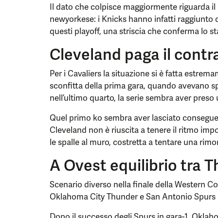
Il dato che colpisce maggiormente riguarda 
newyorkese: i Knicks hanno infatti raggiunto q
questi playoff, una striscia che conferma lo s
Cleveland paga il cont
Per i Cavaliers la situazione si è fatta estre
sconfitta della prima gara, quando avevano s
nell’ultimo quarto, la serie sembra aver preso
Quel primo ko sembra aver lasciato consegue
Cleveland non è riuscita a tenere il ritmo impo
le spalle al muro, costretta a tentare una ri
A Ovest equilibrio tra 
Scenario diverso nella finale della Western Co
Oklahoma City Thunder e San Antonio Spurs r
Dopo il successo degli Spurs in gara-1, Okla