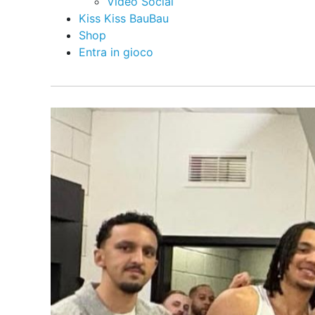
Video Social
Kiss Kiss BauBau
Shop
Entra in gioco