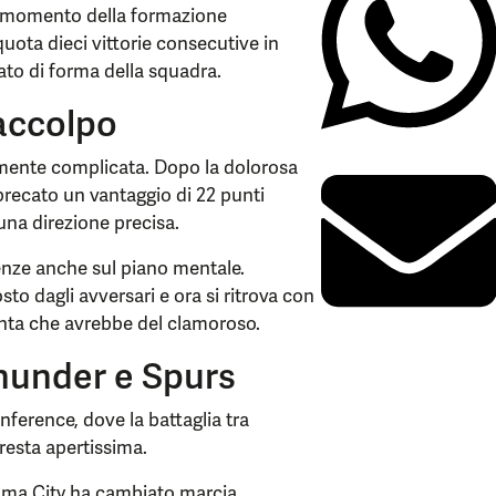
il momento della formazione
uota dieci vittorie consecutive in
tato di forma della squadra.
raccolpo
mamente complicata. Dopo la dolorosa
precato un vantaggio di 22 punti
 una direzione precisa.
nze anche sul piano mentale.
sto dagli avversari e ora si ritrova con
monta che avrebbe del clamoroso.
Thunder e Spurs
nference, dove la battaglia tra
esta apertissima.
homa City ha cambiato marcia