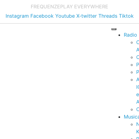
FREQUENZE
PLAY EVERYWHERE
Instagram
Facebook
Youtube
X-twitter
Threads
Tiktok
Radio
A
C
P
P
I
A
C
Music
K