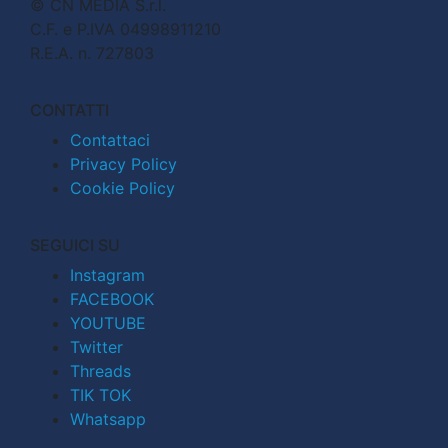
© CN MEDIA S.r.l.
C.F. e P.IVA 04998911210
R.E.A. n. 727803
CONTATTI
Contattaci
Privacy Policy
Cookie Policy
SEGUICI SU
Instagram
FACEBOOK
YOUTUBE
Twitter
Threads
TIK TOK
Whatsapp