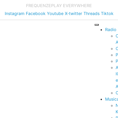
FREQUENZE
PLAY EVERYWHERE
Instagram
Facebook
Youtube
X-twitter
Threads
Tiktok
Radio
A
C
P
P
I
A
C
Music
K