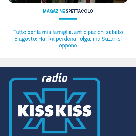
MAGAZINE
SPETTACOLO
Tutto per la mia famiglia, anticipazioni sabato
8 agosto: Harika perdona Tolga, ma Suzan si
oppone