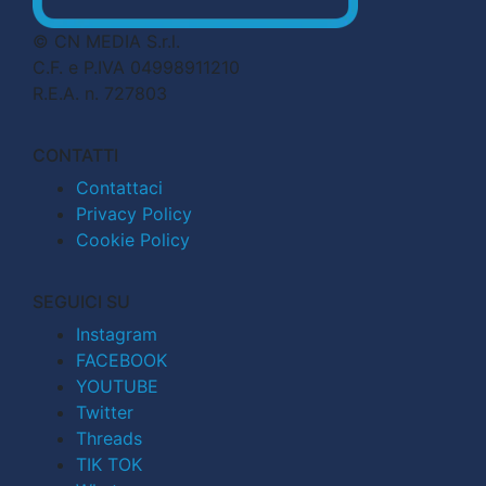
© CN MEDIA S.r.l.
C.F. e P.IVA 04998911210
R.E.A. n. 727803
CONTATTI
Contattaci
Privacy Policy
Cookie Policy
SEGUICI SU
Instagram
FACEBOOK
YOUTUBE
Twitter
Threads
TIK TOK