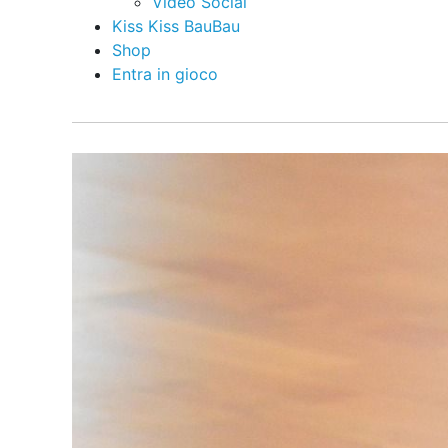
Video Social
Kiss Kiss BauBau
Shop
Entra in gioco