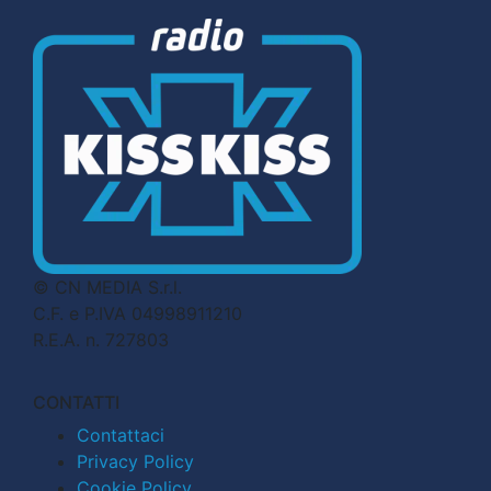
© CN MEDIA S.r.l.
C.F. e P.IVA 04998911210
R.E.A. n. 727803
CONTATTI
Contattaci
Privacy Policy
Cookie Policy