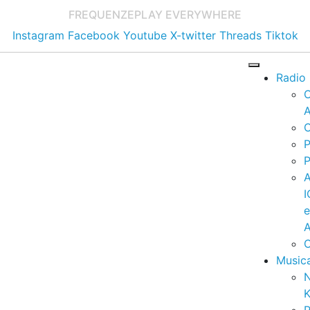
FREQUENZE
PLAY EVERYWHERE
Instagram
Facebook
Youtube
X-twitter
Threads
Tiktok
Radio
A
C
P
P
I
A
C
Music
K