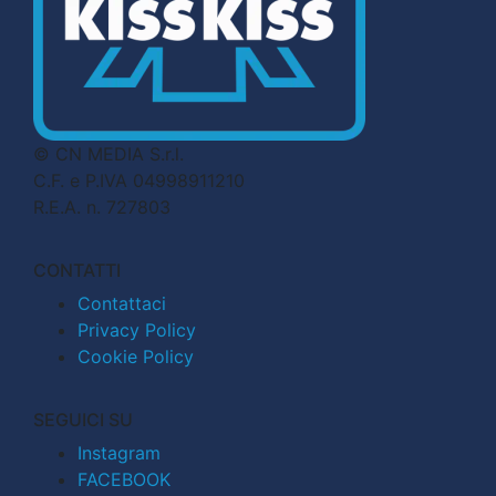
© CN MEDIA S.r.l.
C.F. e P.IVA 04998911210
R.E.A. n. 727803
CONTATTI
Contattaci
Privacy Policy
Cookie Policy
SEGUICI SU
Instagram
FACEBOOK