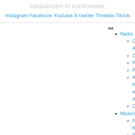
FREQUENZE
PLAY EVERYWHERE
Instagram
Facebook
Youtube
X-twitter
Threads
Tiktok
Radio
A
C
P
P
I
A
C
Music
K