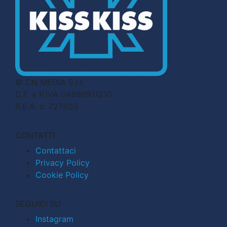
© CN MEDIA S.r.l.
C.F. e P.IVA 04998911210
R.E.A. n. 727803
CONTATTI
Contattaci
Privacy Policy
Cookie Policy
SEGUICI SU
Instagram