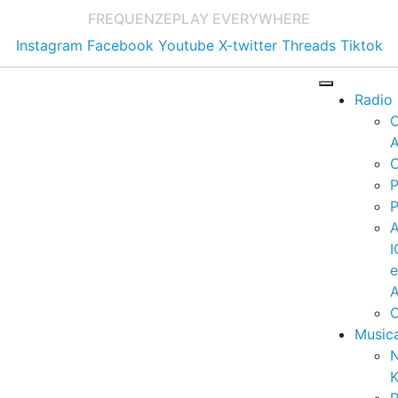
FREQUENZE
PLAY EVERYWHERE
Instagram
Facebook
Youtube
X-twitter
Threads
Tiktok
Radio
A
C
P
P
I
A
C
Music
K