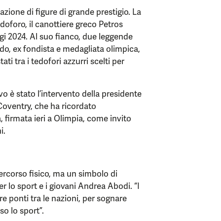
zione di figure di grande prestigio. La
doforo, il canottiere greco Petros
igi 2024. Al suo fianco, due leggende
o, ex fondista e medagliata olimpica,
ati tra i tedofori azzurri scelti per
o è stato l’intervento della presidente
Coventry, che ha ricordato
, firmata ieri a Olimpia, come invito
i.
rcorso fisico, ma un simbolo di
er lo sport e i giovani Andrea Abodi. “I
e ponti tra le nazioni, per sognare
so lo sport”.