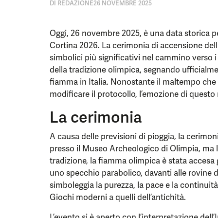
DI
REDAZIONE
26 NOVEMBRE 2025
Oggi, 26 novembre 2025, è una data storica per
Cortina 2026. La cerimonia di accensione dell
simbolici più significativi nel cammino verso i 
della tradizione olimpica, segnando ufficialmen
fiamma in Italia. Nonostante il maltempo che h
modificare il protocollo, l’emozione di ques
La cerimonia
A causa delle previsioni di pioggia, la cerimon
presso il Museo Archeologico di Olimpia, ma l
tradizione, la fiamma olimpica è stata accesa g
uno specchio parabolico, davanti alle rovine d
simboleggia la purezza, la pace e la continuità
Giochi moderni a quelli dell’antichità.
L’evento si è aperto con l’interpretazione del