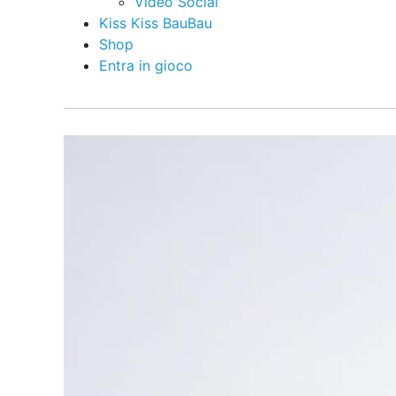
Video Social
Kiss Kiss BauBau
Shop
Entra in gioco