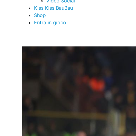
Video Social
Kiss Kiss BauBau
Shop
Entra in gioco