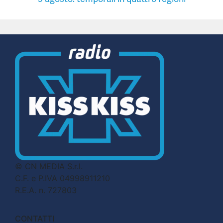
© CN MEDIA S.r.l.
C.F. e P.IVA 04998911210
R.E.A. n. 727803
CONTATTI