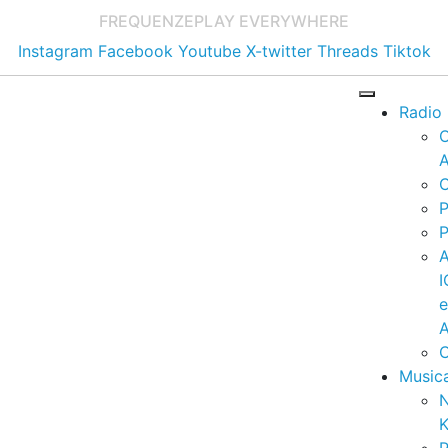
FREQUENZE
PLAY EVERYWHERE
Instagram
Facebook
Youtube
X-twitter
Threads
Tiktok
Radio
A
C
P
P
I
A
C
Music
K