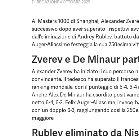
DI
REDAZIONE
4 OTTOBRE 2025
Al Masters 1000 di Shanghai, Alexander Zver
successivo dopo aver superato i rispettivi avv
dall’eliminazione di Andrey Rublev, battuto dal
Auger-Aliassime festeggia la sua 250esima vitt
Zverev e De Minaur pa
Alexander Zverev ha iniziato il suo percorso n
convincente. Il tedesco ha superato il france
ranking mondiale, con il punteggio di 6-4, 6-4 
Anche Alex De Minaur ha esordito positivame
netto 6-4, 6-2. Felix Auger-Aliassime, invece, h
con un doppio 6-3, raggiungendo così la 250esi
maggiore.
Rublev eliminato da Ni