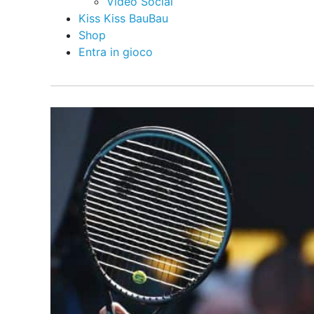
Video Social
Kiss Kiss BauBau
Shop
Entra in gioco