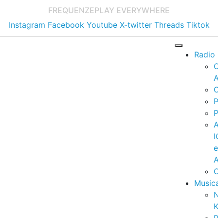
FREQUENZE
PLAY EVERYWHERE
Instagram
Facebook
Youtube
X-twitter
Threads
Tiktok
Radio
A
C
P
P
I
A
C
Music
K