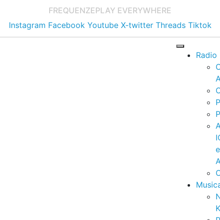
FREQUENZE
PLAY EVERYWHERE
Instagram
Facebook
Youtube
X-twitter
Threads
Tiktok
Radio
A
C
P
P
I
A
C
Music
K