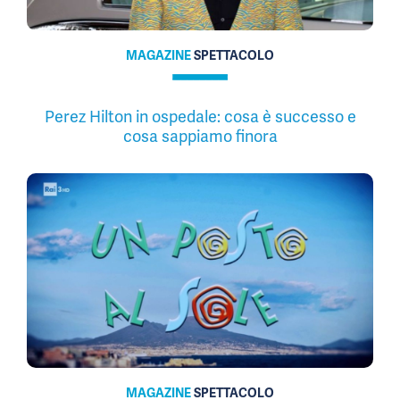
MAGAZINE
SPETTACOLO
Perez Hilton in ospedale: cosa è successo e
cosa sappiamo finora
MAGAZINE
SPETTACOLO