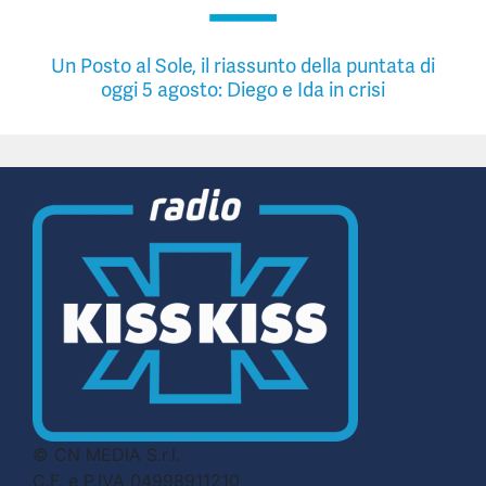
Un Posto al Sole, il riassunto della puntata di
oggi 5 agosto: Diego e Ida in crisi
© CN MEDIA S.r.l.
C.F. e P.IVA 04998911210