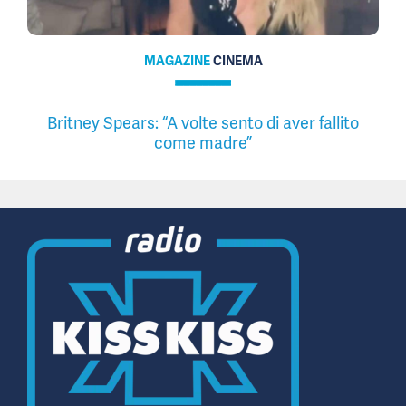
MAGAZINE
CINEMA
Britney Spears: “A volte sento di aver fallito
come madre”