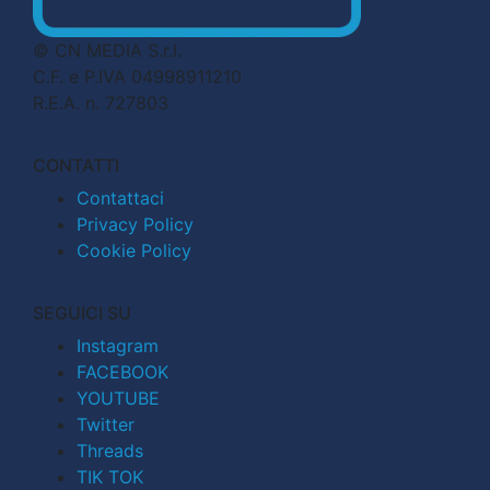
© CN MEDIA S.r.l.
C.F. e P.IVA 04998911210
R.E.A. n. 727803
CONTATTI
Contattaci
Privacy Policy
Cookie Policy
SEGUICI SU
Instagram
FACEBOOK
YOUTUBE
Twitter
Threads
TIK TOK