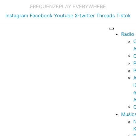
FREQUENZE
PLAY EVERYWHERE
Instagram
Facebook
Youtube
X-twitter
Threads
Tiktok
Radio
A
C
P
P
I
A
C
Music
K