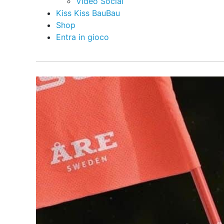
Video Social
Kiss Kiss BauBau
Shop
Entra in gioco