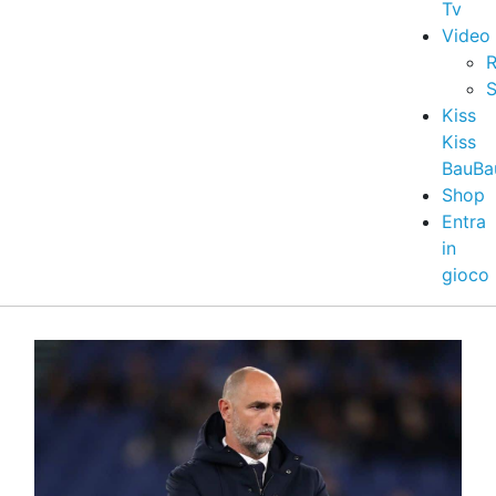
Tv
Video
R
S
Kiss
Kiss
BauBa
Shop
Entra
in
gioco