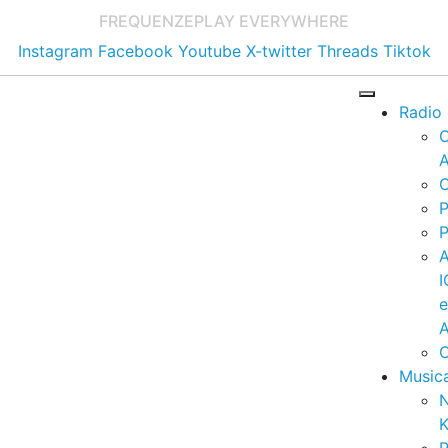
FREQUENZE
PLAY EVERYWHERE
Instagram
Facebook
Youtube
X-twitter
Threads
Tiktok
Radio
A
C
P
P
I
A
C
Music
K