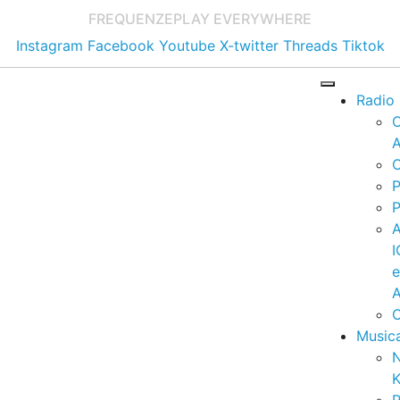
FREQUENZE
PLAY EVERYWHERE
Instagram
Facebook
Youtube
X-twitter
Threads
Tiktok
Radio
A
C
P
P
I
A
C
Music
K