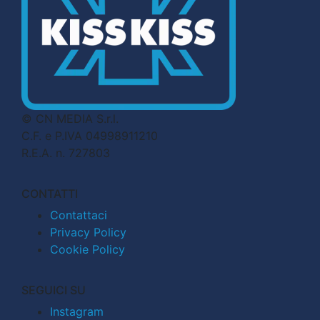
© CN MEDIA S.r.l.
C.F. e P.IVA 04998911210
R.E.A. n. 727803
CONTATTI
Contattaci
Privacy Policy
Cookie Policy
SEGUICI SU
Instagram