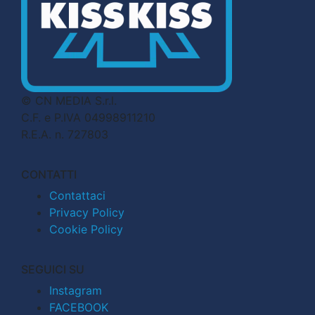
© CN MEDIA S.r.l.
C.F. e P.IVA 04998911210
R.E.A. n. 727803
CONTATTI
Contattaci
Privacy Policy
Cookie Policy
SEGUICI SU
Instagram
FACEBOOK