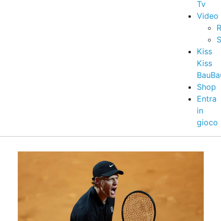
Tv
Video
R
S
Kiss
Kiss
BauBa
Shop
Entra
in
gioco