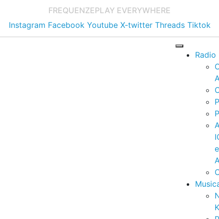
FREQUENZE
PLAY EVERYWHERE
Instagram
Facebook
Youtube
X-twitter
Threads
Tiktok
Radio
A
C
P
P
I
A
C
Music
K