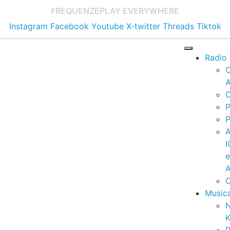
FREQUENZE
PLAY EVERYWHERE
Instagram
Facebook
Youtube
X-twitter
Threads
Tiktok
Radio
A
C
P
P
I
A
C
Music
K