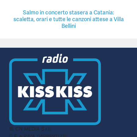
Salmo in concerto stasera a Catania:
scaletta, orari e tutte le canzoni attese a Villa
Bellini
© CN MEDIA S.r.l.
C.F. e P.IVA 04998911210