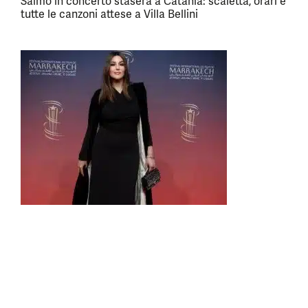
Salmo in concerto stasera a Catania: scaletta, orari e
tutte le canzoni attese a Villa Bellini