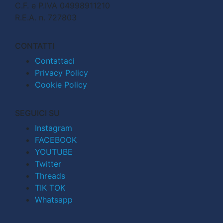
C.F. e P.IVA 04998911210
R.E.A. n. 727803
CONTATTI
Contattaci
Privacy Policy
Cookie Policy
SEGUICI SU
Instagram
FACEBOOK
YOUTUBE
Twitter
Threads
TIK TOK
Whatsapp