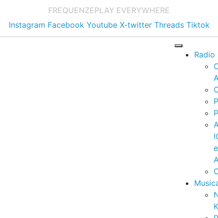
FREQUENZE
PLAY EVERYWHERE
Instagram
Facebook
Youtube
X-twitter
Threads
Tiktok
Radio
A
C
P
P
I
A
C
Music
K