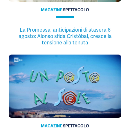
MAGAZINE
SPETTACOLO
La Promessa, anticipazioni di stasera 6
agosto: Alonso sfida Cristóbal, cresce la
tensione alla tenuta
MAGAZINE
SPETTACOLO