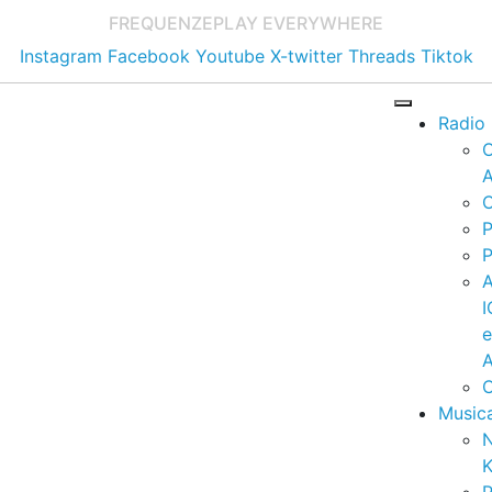
FREQUENZE
PLAY EVERYWHERE
Instagram
Facebook
Youtube
X-twitter
Threads
Tiktok
Radio
A
C
P
P
I
A
C
Music
K