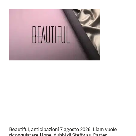
Beautiful, anticipazioni 7 agosto 2026: Liam vuole
riconquistare Hope, dubbi di Steffy su Carter