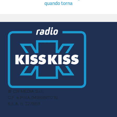
quando torna
© CN MEDIA S.r.l.
C.F. e P.IVA 04998911210
R.E.A. n. 727803