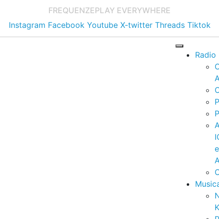
FREQUENZE
PLAY EVERYWHERE
Instagram
Facebook
Youtube
X-twitter
Threads
Tiktok
Radio
A
C
P
P
I
A
C
Music
K