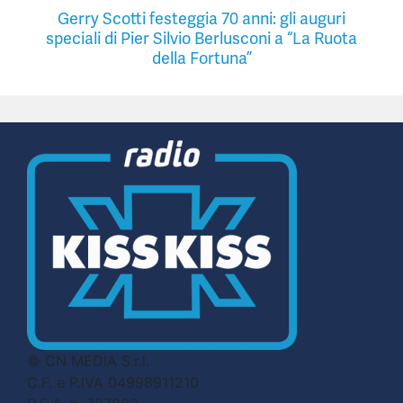
Gerry Scotti festeggia 70 anni: gli auguri
speciali di Pier Silvio Berlusconi a “La Ruota
della Fortuna”
© CN MEDIA S.r.l.
C.F. e P.IVA 04998911210