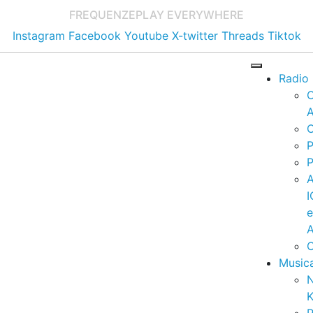
FREQUENZE
PLAY EVERYWHERE
Instagram
Facebook
Youtube
X-twitter
Threads
Tiktok
Radio
A
C
P
P
I
A
C
Music
K