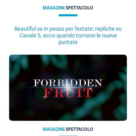
MAGAZINE
SPETTACOLO
Beautiful va in pausa per l’estate: repliche su
Canale 5, ecco quando tornano le nuove
puntate
MAGAZINE
SPETTACOLO