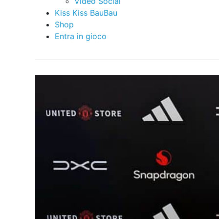
Video Social
Kiss Kiss BauBau
Shop
Entra in gioco