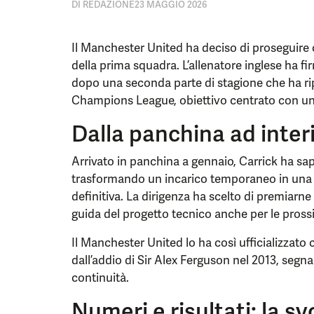
DI
REDAZIONE
23 MAGGIO 2026
Il Manchester United ha deciso di proseguire 
della prima squadra. L’allenatore inglese ha 
dopo una seconda parte di stagione che ha rip
Champions League, obiettivo centrato con una s
Dalla panchina ad inter
Arrivato in panchina a gennaio, Carrick ha saput
trasformando un incarico temporaneo in una 
definitiva. La dirigenza ha scelto di premiarne
guida del progetto tecnico anche per le pross
Il Manchester United lo ha così ufficializzat
dall’addio di Sir Alex Ferguson nel 2013, segna
continuità.
Numeri e risultati: la sv