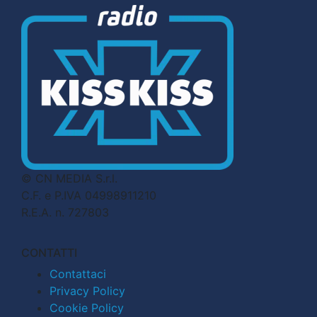
© CN MEDIA S.r.l.
C.F. e P.IVA 04998911210
R.E.A. n. 727803
CONTATTI
Contattaci
Privacy Policy
Cookie Policy