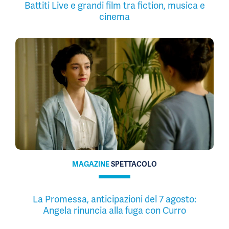
Battiti Live e grandi film tra fiction, musica e
cinema
MAGAZINE
SPETTACOLO
La Promessa, anticipazioni del 7 agosto:
Angela rinuncia alla fuga con Curro