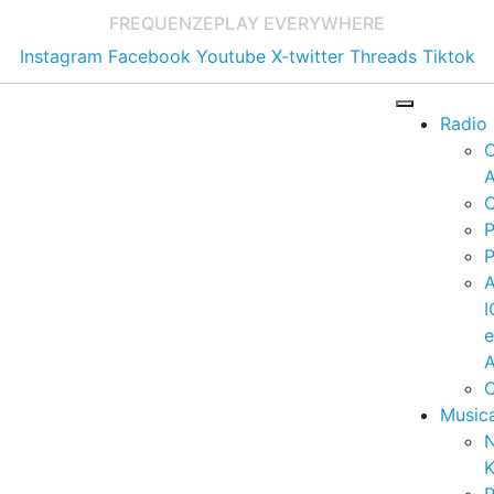
FREQUENZE
PLAY EVERYWHERE
Instagram
Facebook
Youtube
X-twitter
Threads
Tiktok
Radio
A
C
P
P
I
A
C
Music
K