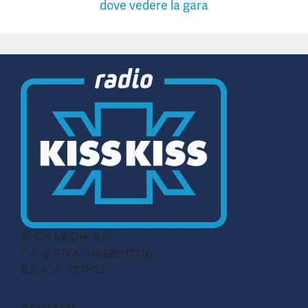
dove vedere la gara
© CN MEDIA S.r.l.
C.F. e P.IVA 04998911210
R.E.A. n. 727803