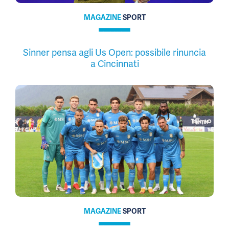
MAGAZINE
SPORT
Sinner pensa agli Us Open: possibile rinuncia
a Cincinnati
MAGAZINE
SPORT