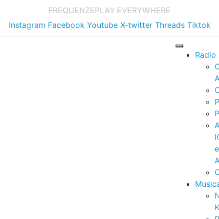
FREQUENZE
PLAY EVERYWHERE
Instagram
Facebook
Youtube
X-twitter
Threads
Tiktok
Radio
A
C
P
P
I
A
C
Music
K