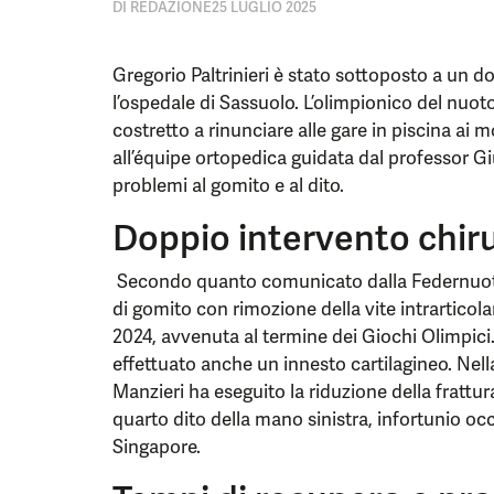
DI
REDAZIONE
25 LUGLIO 2025
Gregorio Paltrinieri è stato sottoposto a un d
l’ospedale di Sassuolo. L’olimpionico del nuot
costretto a rinunciare alle gare in piscina ai m
all’équipe ortopedica guidata dal professor Giu
problemi al gomito e al dito.
Doppio intervento chirur
Secondo quanto comunicato dalla Federnuoto, 
di gomito con rimozione della vite intrarticola
2024, avvenuta al termine dei Giochi Olimpici
effettuato anche un innesto cartilagineo. Nell
Manzieri ha eseguito la riduzione della frattur
quarto dito della mano sinistra, infortunio oc
Singapore.