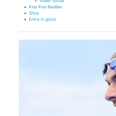
Video Social
Kiss Kiss BauBau
Shop
Entra in gioco