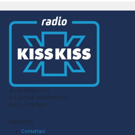
© CN MEDIA S.r.l.
C.F. e P.IVA 04998911210
R.E.A. n. 727803
CONTATTI
Contattaci