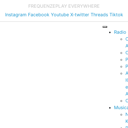
FREQUENZE
PLAY EVERYWHERE
Instagram
Facebook
Youtube
X-twitter
Threads
Tiktok
Radio
A
C
P
P
I
A
C
Music
K