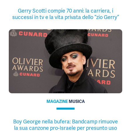
Gerry Scotti compie 70 anni: la carriera, i
successi in tv e la vita privata dello “zio Gerry”
MAGAZINE
MUSICA
Boy George nella bufera: Bandcamp rimuove
la sua canzone pro-Israele per presunto uso