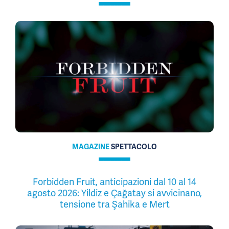
MAGAZINE
SPETTACOLO
Forbidden Fruit, anticipazioni dal 10 al 14
agosto 2026: Yildiz e Çağatay si avvicinano,
tensione tra Şahika e Mert