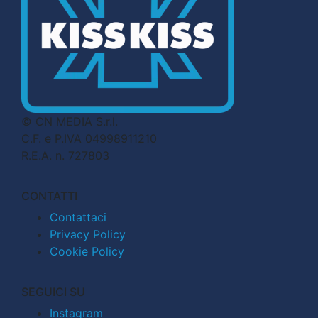
© CN MEDIA S.r.l.
C.F. e P.IVA 04998911210
R.E.A. n. 727803
CONTATTI
Contattaci
Privacy Policy
Cookie Policy
SEGUICI SU
Instagram