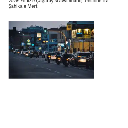
2026: Yildiz e Çağatay si avvicinano, tensione tra
Şahika e Mert