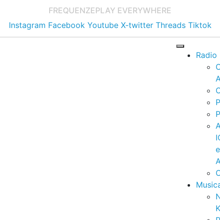
FREQUENZE
PLAY EVERYWHERE
Instagram
Facebook
Youtube
X-twitter
Threads
Tiktok
Radio
A
C
P
P
I
A
C
Music
K