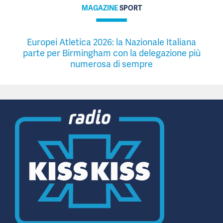
MAGAZINE
SPORT
Europei Atletica 2026: la Nazionale Italiana
parte per Birmingham con la delegazione più
numerosa di sempre