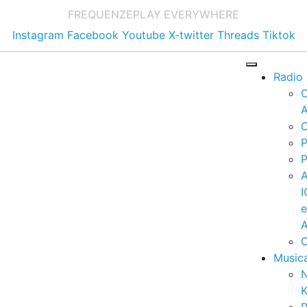
FREQUENZE
PLAY EVERYWHERE
Instagram
Facebook
Youtube
X-twitter
Threads
Tiktok
Radio
A
C
P
P
I
A
C
Music
K