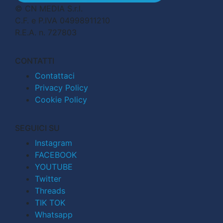
© CN MEDIA S.r.l.
C.F. e P.IVA 04998911210
R.E.A. n. 727803
CONTATTI
Contattaci
Privacy Policy
Cookie Policy
SEGUICI SU
Instagram
FACEBOOK
YOUTUBE
Twitter
Threads
TIK TOK
Whatsapp