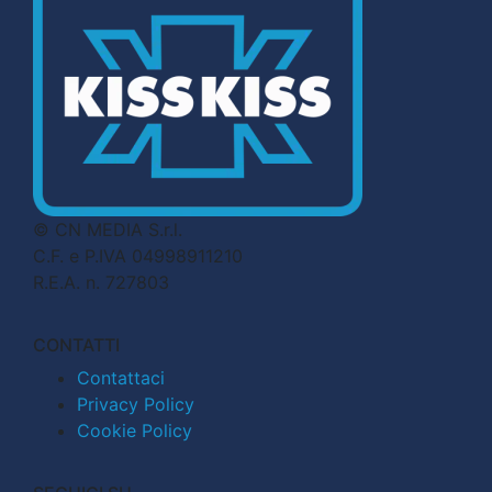
© CN MEDIA S.r.l.
C.F. e P.IVA 04998911210
R.E.A. n. 727803
CONTATTI
Contattaci
Privacy Policy
Cookie Policy