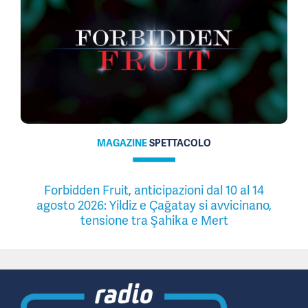
MAGAZINE
SPETTACOLO
Forbidden Fruit, anticipazioni dal 10 al 14
agosto 2026: Yildiz e Çağatay si avvicinano,
tensione tra Şahika e Mert