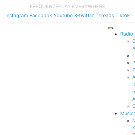
FREQUENZE
PLAY EVERYWHERE
Instagram
Facebook
Youtube
X-twitter
Threads
Tiktok
Radio
A
C
P
P
I
A
C
Music
K