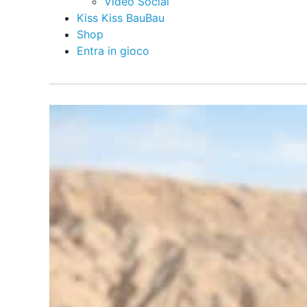
Video Social
Kiss Kiss BauBau
Shop
Entra in gioco