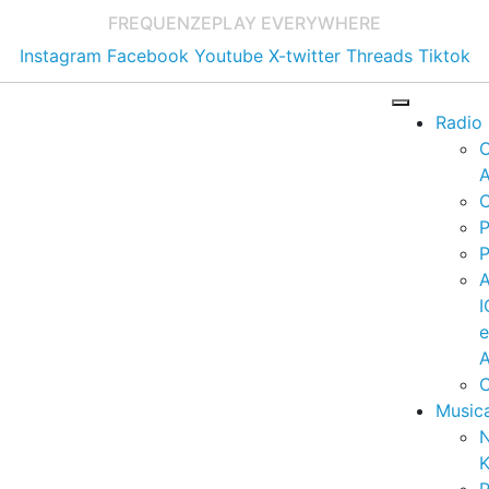
FREQUENZE
PLAY EVERYWHERE
Instagram
Facebook
Youtube
X-twitter
Threads
Tiktok
Radio
A
C
P
P
I
A
C
Music
K