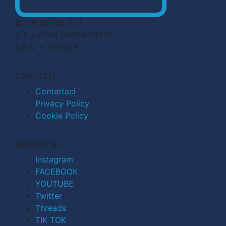
© CN MEDIA S.r.l.
C.F. e P.IVA 04998911210
R.E.A. n. 727803
CONTATTI
Contattaci
Privacy Policy
Cookie Policy
SEGUICI SU
Instagram
FACEBOOK
YOUTUBE
Twitter
Threads
TIK TOK