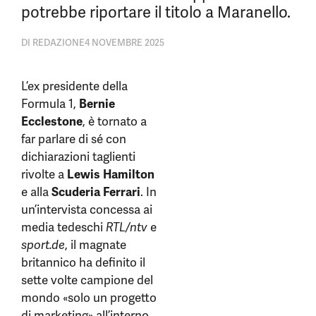
potrebbe riportare il titolo a Maranello.
DI
REDAZIONE
4 NOVEMBRE 2025
L’ex presidente della
Formula 1,
Bernie
Ecclestone
, è tornato a
far parlare di sé con
dichiarazioni taglienti
rivolte a
Lewis Hamilton
e alla
Scuderia Ferrari
. In
un’intervista concessa ai
media tedeschi
RTL/ntv
e
sport.de
, il magnate
britannico ha definito il
sette volte campione del
mondo «solo un progetto
di marketing» all’interno