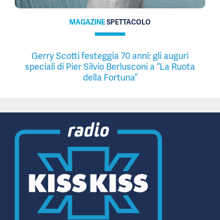
MAGAZINE
SPETTACOLO
Gerry Scotti festeggia 70 anni: gli auguri
speciali di Pier Silvio Berlusconi a “La Ruota
della Fortuna”