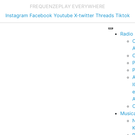
FREQUENZE
PLAY EVERYWHERE
Instagram
Facebook
Youtube
X-twitter
Threads
Tiktok
Radio
A
C
P
P
I
A
C
Music
K