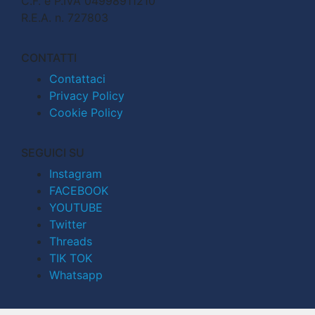
C.F. e P.IVA 04998911210
R.E.A. n. 727803
CONTATTI
Contattaci
Privacy Policy
Cookie Policy
SEGUICI SU
Instagram
FACEBOOK
YOUTUBE
Twitter
Threads
TIK TOK
Whatsapp