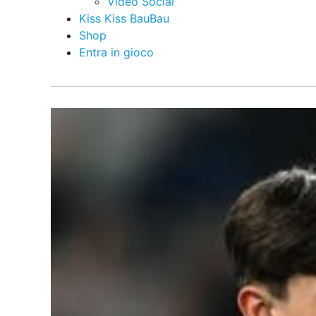
Video Social
Kiss Kiss BauBau
Shop
Entra in gioco