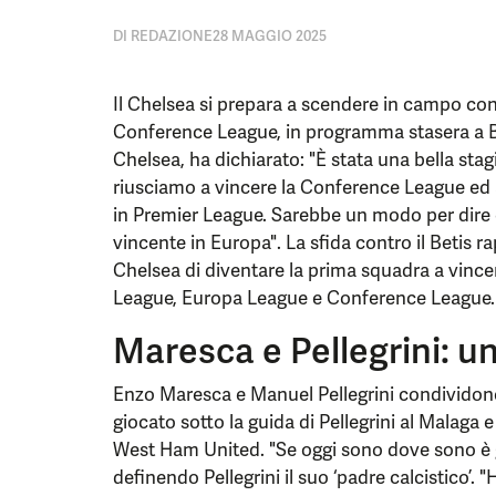
DI
REDAZIONE
28 MAGGIO 2025
Il Chelsea si prepara a scendere in campo contr
Conference League, in programma stasera a Br
Chelsea, ha dichiarato: "È stata una bella sta
riusciamo a vincere la Conference League ed a
in Premier League. Sarebbe un modo per dire 
vincente in Europa". La sfida contro il Betis r
Chelsea di diventare la prima squadra a vince
League, Europa League e Conference League.
Maresca e Pellegrini: u
Enzo Maresca e Manuel Pellegrini condividon
giocato sotto la guida di Pellegrini al Malaga 
West Ham United. "Se oggi sono dove sono è g
definendo Pellegrini il suo ‘padre calcistico’.