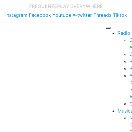
FREQUENZE
PLAY EVERYWHERE
Instagram
Facebook
Youtube
X-twitter
Threads
Tiktok
Radio
A
C
P
P
I
A
C
Music
K