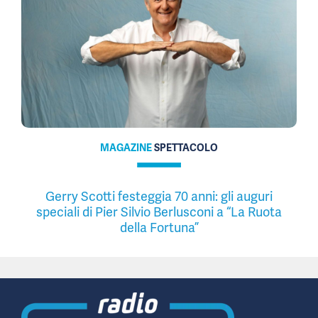
MAGAZINE
SPETTACOLO
Gerry Scotti festeggia 70 anni: gli auguri
speciali di Pier Silvio Berlusconi a “La Ruota
della Fortuna”