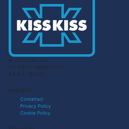
© CN MEDIA S.r.l.
C.F. e P.IVA 04998911210
R.E.A. n. 727803
CONTATTI
Contattaci
Privacy Policy
Cookie Policy