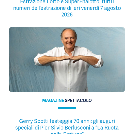
Estrazione Lotto e SuperEnalotto: tutti i
numeri dell’estrazione di ieri venerdì 7 agosto
2026
MAGAZINE
SPETTACOLO
Gerry Scotti festeggia 70 anni: gli auguri
speciali di Pier Silvio Berlusconi a “La Ruota