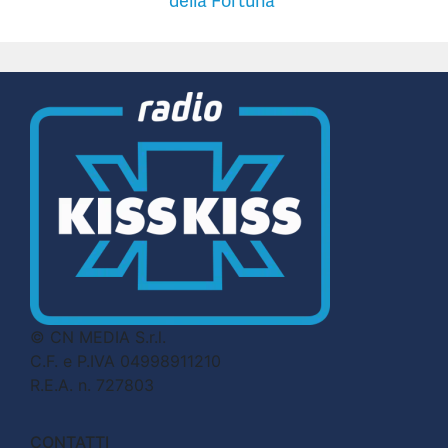
della Fortuna”
© CN MEDIA S.r.l.
C.F. e P.IVA 04998911210
R.E.A. n. 727803
CONTATTI