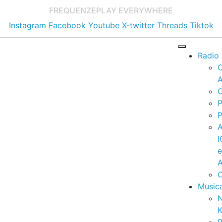
FREQUENZE
PLAY EVERYWHERE
Instagram
Facebook
Youtube
X-twitter
Threads
Tiktok
Radio
A
C
P
P
I
A
C
Music
K