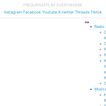
FREQUENZE
PLAY EVERYWHERE
Instagram
Facebook
Youtube
X-twitter
Threads
Tiktok
Radio
A
C
P
P
I
A
C
Music
K