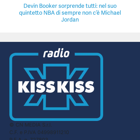
Devin Booker sorprende tutti: nel suo
quintetto NBA di sempre non c’è Michael
Jordan
© CN MEDIA S.r.l.
C.F. e P.IVA 04998911210
R.E.A. n. 727803