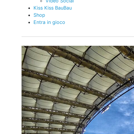
Video Social
Kiss Kiss BauBau
Shop
Entra in gioco