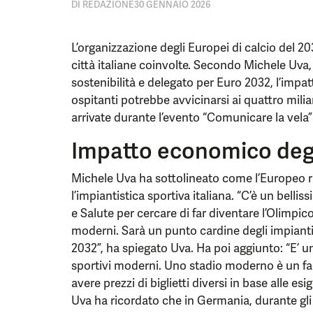
DI
REDAZIONE
30 GENNAIO 2026
L’organizzazione degli Europei di calcio del 20
città italiane coinvolte. Secondo Michele Uva,
sostenibilità e delegato per Euro 2032, l’impa
ospitanti potrebbe avvicinarsi ai quattro milia
arrivate durante l’evento “Comunicare la vela”
Impatto economico deg
Michele Uva ha sottolineato come l’Europeo r
l’impiantistica sportiva italiana. “C’è un belli
e Salute per cercare di far diventare l’Olimpico 
moderni. Sarà un punto cardine degli impianti i
2032”, ha spiegato Uva. Ha poi aggiunto: “E’ un
sportivi moderni. Uno stadio moderno è un faci
avere prezzi di biglietti diversi in base alle esi
Uva ha ricordato che in Germania, durante gli E