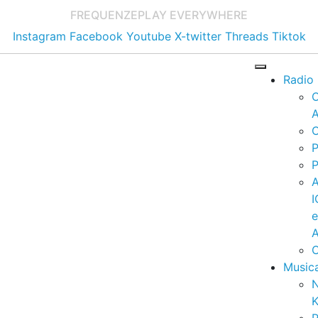
FREQUENZE
PLAY EVERYWHERE
Instagram
Facebook
Youtube
X-twitter
Threads
Tiktok
Radio
A
C
P
P
I
A
C
Music
K