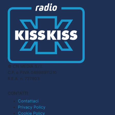
© CN MEDIA S.r.l.
C.F. e P.IVA 04998911210
R.E.A. n. 727803
CONTATTI
Contattaci
Privacy Policy
Cookie Policy