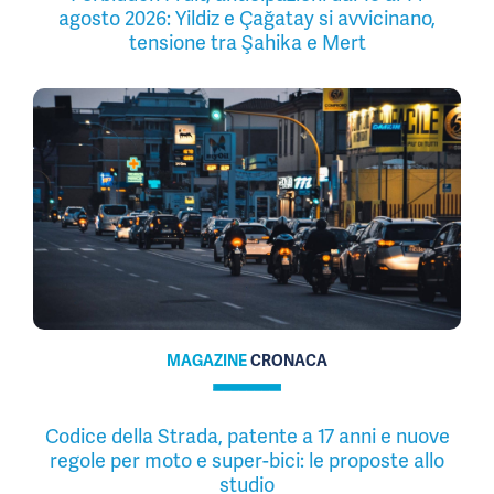
agosto 2026: Yildiz e Çağatay si avvicinano,
tensione tra Şahika e Mert
MAGAZINE
CRONACA
Codice della Strada, patente a 17 anni e nuove
regole per moto e super-bici: le proposte allo
studio