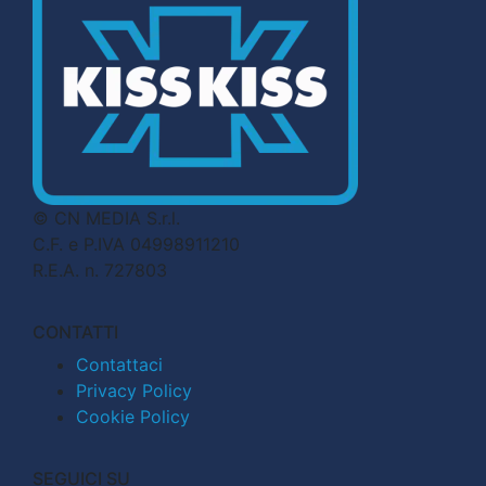
© CN MEDIA S.r.l.
C.F. e P.IVA 04998911210
R.E.A. n. 727803
CONTATTI
Contattaci
Privacy Policy
Cookie Policy
SEGUICI SU