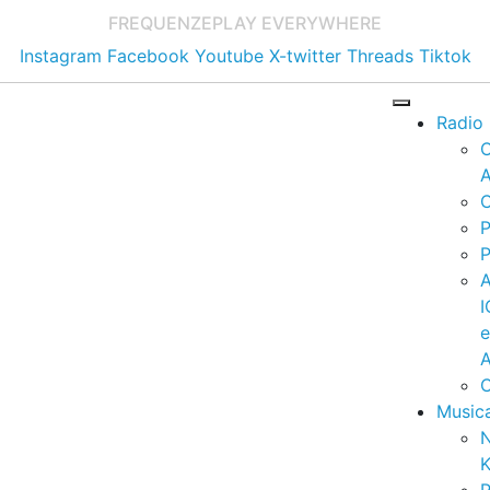
FREQUENZE
PLAY EVERYWHERE
Instagram
Facebook
Youtube
X-twitter
Threads
Tiktok
Radio
A
C
P
P
I
A
C
Music
K