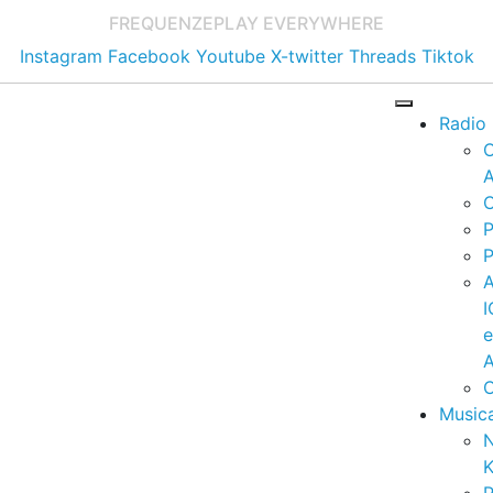
FREQUENZE
PLAY EVERYWHERE
Instagram
Facebook
Youtube
X-twitter
Threads
Tiktok
Radio
A
C
P
P
I
A
C
Music
K