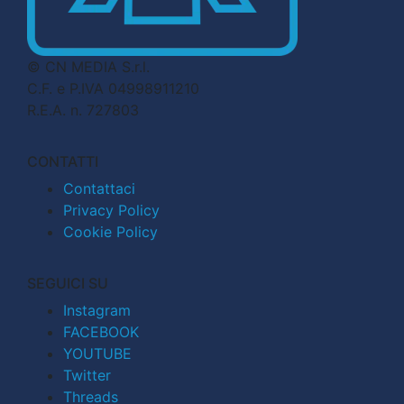
© CN MEDIA S.r.l.
C.F. e P.IVA 04998911210
R.E.A. n. 727803
CONTATTI
Contattaci
Privacy Policy
Cookie Policy
SEGUICI SU
Instagram
FACEBOOK
YOUTUBE
Twitter
Threads