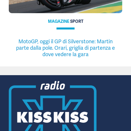
MAGAZINE
SPORT
MotoGP, oggi il GP di Silverstone: Martin
parte dalla pole. Orari, griglia di partenza e
dove vedere la gara