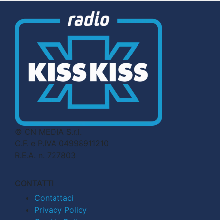
© CN MEDIA S.r.l.
C.F. e P.IVA 04998911210
R.E.A. n. 727803
CONTATTI
Contattaci
Privacy Policy