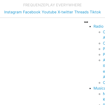
FREQUENZE
PLAY EVERYWHERE
Instagram
Facebook
Youtube
X-twitter
Threads
Tiktok
Radio
A
C
P
P
I
A
C
Music
K