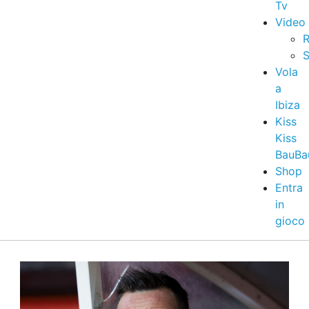
Tv
Video
R
S
Vola
a
Ibiza
Kiss
Kiss
BauBa
Shop
Entra
in
gioco