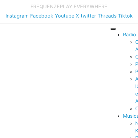
FREQUENZE
PLAY EVERYWHERE
Instagram
Facebook
Youtube
X-twitter
Threads
Tiktok
Radio
A
C
P
P
I
A
C
Music
K