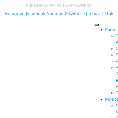
FREQUENZE
PLAY EVERYWHERE
Instagram
Facebook
Youtube
X-twitter
Threads
Tiktok
Radio
A
C
P
P
I
A
C
Music
K