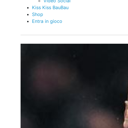
Video Social
Kiss Kiss BauBau
Shop
Entra in gioco