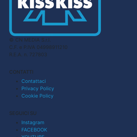
© CN MEDIA S.r.l.
C.F. e P.IVA 04998911210
R.E.A. n. 727803
CONTATTI
Contattaci
Privacy Policy
Cookie Policy
SEGUICI SU
Instagram
FACEBOOK
YOUTUBE