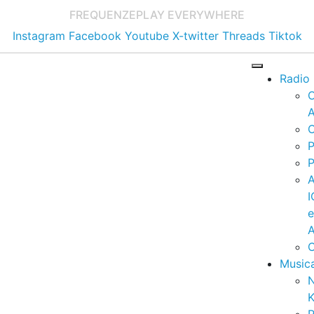
FREQUENZE
PLAY EVERYWHERE
Instagram
Facebook
Youtube
X-twitter
Threads
Tiktok
Radio
A
C
P
P
I
A
C
Music
K