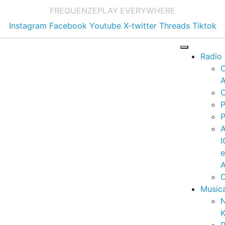
FREQUENZE
PLAY EVERYWHERE
Instagram
Facebook
Youtube
X-twitter
Threads
Tiktok
Radio
A
C
P
P
I
A
C
Music
K