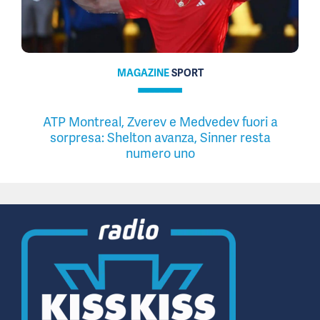
MAGAZINE
SPORT
ATP Montreal, Zverev e Medvedev fuori a
sorpresa: Shelton avanza, Sinner resta
numero uno