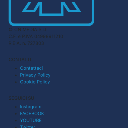
© CN MEDIA S.r.l.
C.F. e P.IVA 04998911210
R.E.A. n. 727803
CONTATTI
Contattaci
Privacy Policy
Cookie Policy
SEGUICI SU
Instagram
FACEBOOK
YOUTUBE
Twitter